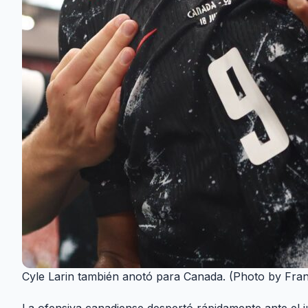
Cyle Larin también anotó para Canada. (Photo by Fra
La ofensiva canadiense despertó rápidamente ante el jú