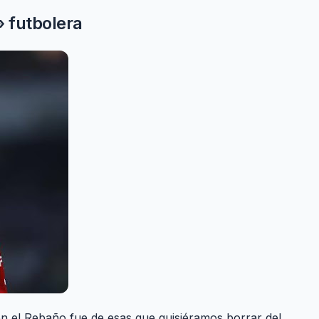
» futbolera
on el Rebaño fue de esas que quisiéramos borrar del