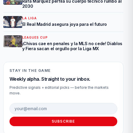
Rafa Márquez perfila su cuerpo técnico rumbo al
2030
LA LIGA
El Real Madrid asegura joya para el futuro
LEAGUES CUP
¡Chivas cae en penales y la MLS no cede! Diablos
y Fiera sacan el orgullo por la Liga MX
STAY IN THE GAME
Weekly alpha. Straight to your inbox.
Predictive signals + editorial picks — before the markets
move.
Email address
SUBSCRIBE