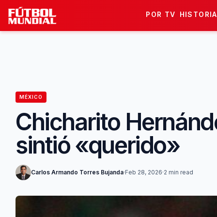
Skip to content
POR TV
HISTORI
MÉXICO
Chicharito Hernánde
sintió «querido»
Carlos Armando Torres Bujanda
·
Feb 28, 2026
·
2 min read