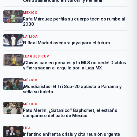
Centroamericano en Varonil y Femenil
MÉXICO
Rafa Márquez perfila su cuerpo técnico rumbo al
2030
LA LIGA
El Real Madrid asegura joya para el futuro
LEAGUES CUP
¡Chivas cae en penales y la MLS no cede! Diablos
y Fiera sacan el orgullo por la Liga MX
MÉXICO
¡Mundialistas! El Tri Sub-20 aplasta a Panamá y
sella su boleto
MÉXICO
Pato Merlin, ¿Satanico? Baphomet, el extraño
compañero del pato de México
FIFA
Infantino enfrenta crisis y cita reunión urgente