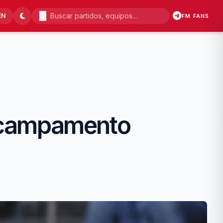
EN
FM FANS
en campamento