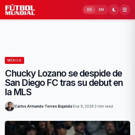
Skip to content
ES
EN
MÉXICO
Chucky Lozano se despide de
San Diego FC tras su debut en
la MLS
Carlos Armando Torres Bujanda
·
Ene 9, 2026
·
2 min read