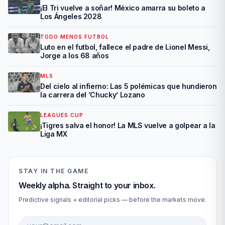
¡El Tri vuelve a soñar! México amarra su boleto a
Los Ángeles 2028
TODO MENOS FUTBOL
Luto en el futbol, fallece el padre de Lionel Messi,
Jorge a los 68 años
MLS
Del cielo al infierno: Las 5 polémicas que hundieron
la carrera del ‘Chucky’ Lozano
LEAGUES CUP
¡Tigres salva el honor! La MLS vuelve a golpear a la
Liga MX
STAY IN THE GAME
Weekly alpha. Straight to your inbox.
Predictive signals + editorial picks — before the markets move.
Email address