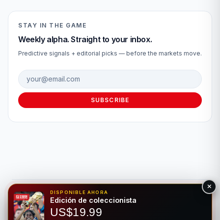
STAY IN THE GAME
Weekly alpha. Straight to your inbox.
Predictive signals + editorial picks — before the markets move.
Email address
SUBSCRIBE
DISPONIBLE AHORA
© 2026 Fútbol Mundial®. Todos los derechos reservados. Solo
Edición de coleccionista
para fines de entretenimiento. Por favor, apuesta de forma
US$19.99
responsable.
Juego Responsable
Privacidad