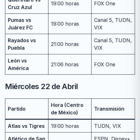
19:00 horas
FOX One
Cruz Azul
Pumas vs
Canal 5, TUDN,
19:00 horas
Juárez FC
VIX
Rayados vs
Canal 5, TUDN,
21:00 horas
Puebla
VIX
León vs
21:06 horas
FOX One
América
Miércoles 22 de Abril
Hora (Centro
Partido
Transmisión
de México)
Atlas vs Tigres
19:00 horas
TUDN, VIX
Atlético de San
ESPN, Disney+,