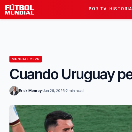
Skip to content
POR TV
HISTORI
MUNDIAL 2026
Cuando Uruguay per
Erick Monroy
·
Jun 26, 2026
·
2 min read