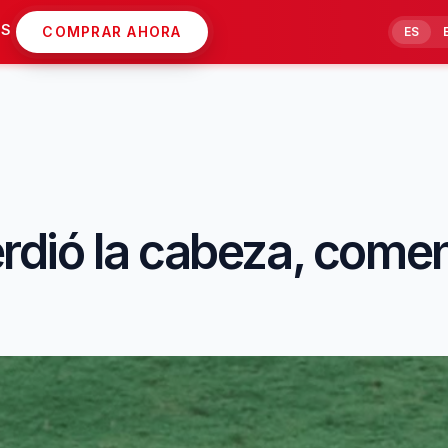
AS
COMPRAR AHORA
ES
dió la cabeza, comenz