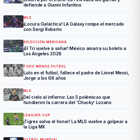
defiende a Gianni Infantino
MLS
¡Locura Galáctica! LA Galaxy rompe el mercado
con Sergi Roberto
SELECCIÓN MEXICANA
¡El Tri vuelve a soñar! México amarra su boleto a
Los Ángeles 2028
TODO MENOS FUTBOL
Luto en el futbol, fallece el padre de Lionel Messi,
Jorge a los 68 años
MLS
Del cielo al infierno: Las 5 polémicas que
hundieron la carrera del ‘Chucky’ Lozano
LEAGUES CUP
¡Tigres salva el honor! La MLS vuelve a golpear a
la Liga MX
FUTBOL MUNDIAL