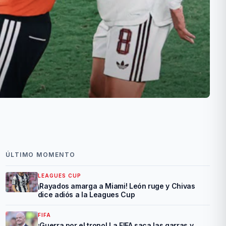
ÚLTIMO MOMENTO
LEAGUES CUP
¡Rayados amarga a Miami! León ruge y Chivas
dice adiós a la Leagues Cup
FIFA
¡Guerra por el trono! La FIFA saca las garras y