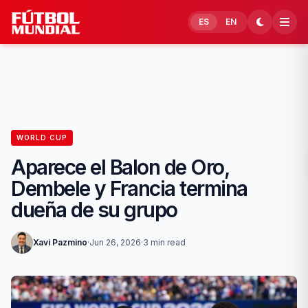
Skip to content
ES
EN
WORLD CUP
Aparece el Balon de Oro,
Dembele y Francia termina
dueña de su grupo
Xavi Pazmino
·
Jun 26, 2026
·
3 min read