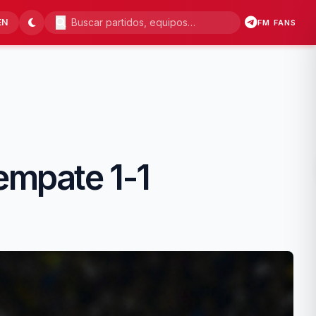
EN
FM FANS
 empate 1-1