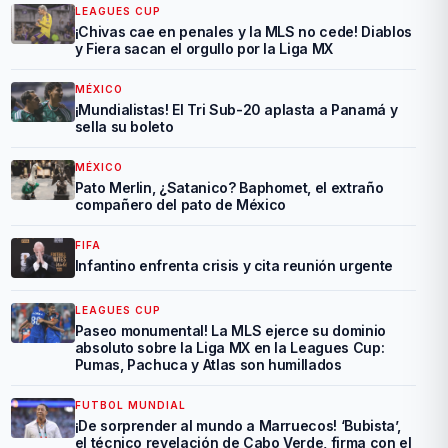
LEAGUES CUP
¡Chivas cae en penales y la MLS no cede! Diablos
y Fiera sacan el orgullo por la Liga MX
MÉXICO
¡Mundialistas! El Tri Sub-20 aplasta a Panamá y
sella su boleto
MÉXICO
Pato Merlin, ¿Satanico? Baphomet, el extraño
compañero del pato de México
FIFA
Infantino enfrenta crisis y cita reunión urgente
LEAGUES CUP
Paseo monumental! La MLS ejerce su dominio
absoluto sobre la Liga MX en la Leagues Cup:
Pumas, Pachuca y Atlas son humillados
FUTBOL MUNDIAL
¡De sorprender al mundo a Marruecos! ‘Bubista’,
el técnico revelación de Cabo Verde, firma con el