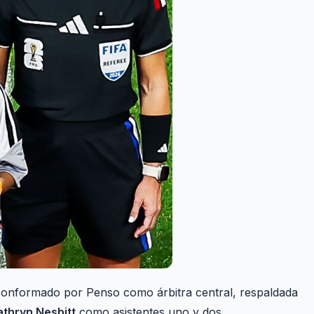
o conformado por Penso como árbitra central, respaldada
athryn Nesbitt
como asistentes uno y dos,