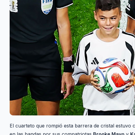
El cuarteto que rompió esta barrera de cristal estuv
en las bandas por sus compatriotas
Brooke Mayo
y
K