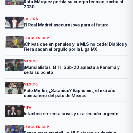
Rafa Márquez perfila su cuerpo técnico rumbo al
2030
LA LIGA
El Real Madrid asegura joya para el futuro
LEAGUES CUP
¡Chivas cae en penales y la MLS no cede! Diablos y
Fiera sacan el orgullo por la Liga MX
MÉXICO
¡Mundialistas! El Tri Sub-20 aplasta a Panamá y
sella su boleto
MÉXICO
Pato Merlin, ¿Satanico? Baphomet, el extraño
compañero del pato de México
FIFA
Infantino enfrenta crisis y cita reunión urgente
LEAGUES CUP
Paseo monumental! La MLS ejerce su dominio