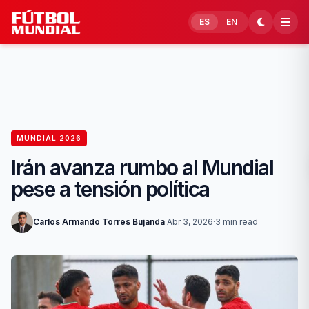
Skip to content
ES
EN
MUNDIAL 2026
Irán avanza rumbo al Mundial
pese a tensión política
Carlos Armando Torres Bujanda
·
Abr 3, 2026
·
3 min read