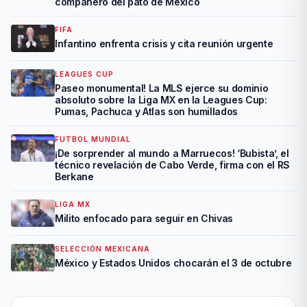
compañero del pato de México
FIFA
Infantino enfrenta crisis y cita reunión urgente
LEAGUES CUP
Paseo monumental! La MLS ejerce su dominio
absoluto sobre la Liga MX en la Leagues Cup:
Pumas, Pachuca y Atlas son humillados
FUTBOL MUNDIAL
¡De sorprender al mundo a Marruecos! ‘Bubista’, el
técnico revelación de Cabo Verde, firma con el RS
Berkane
LIGA MX
Milito enfocado para seguir en Chivas
SELECCIÓN MEXICANA
México y Estados Unidos chocarán el 3 de octubre