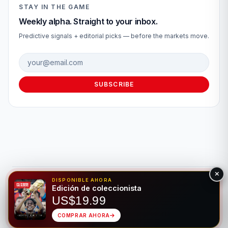
STAY IN THE GAME
Weekly alpha. Straight to your inbox.
Predictive signals + editorial picks — before the markets move.
Email address
SUBSCRIBE
DISPONIBLE AHORA
© 2026 Fútbol Mundial®. Todos los derechos reservados. Solo
Edición de coleccionista
para fines de entretenimiento. Por favor, apuesta de forma
US$19.99
responsable.
Juego Responsable
Privacidad
Hecho para el deporte rey • Bilingüe EN/ES
COMPRAR AHORA