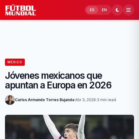
Skip to content
ES
EN
MÉXICO
Jóvenes mexicanos que
apuntan a Europa en 2026
Carlos Armando Torres Bujanda
·
Abr 3, 2026
·
3 min read