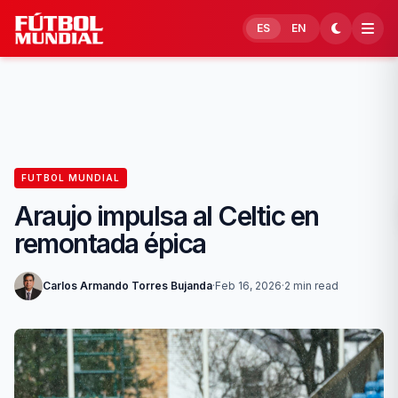
Skip to content
ES
EN
FUTBOL MUNDIAL
Araujo impulsa al Celtic en
remontada épica
Carlos Armando Torres Bujanda
·
Feb 16, 2026
·
2 min read