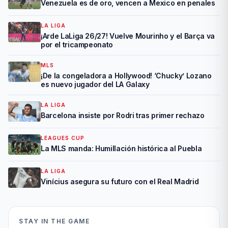
Venezuela es de oro, vencen a Mexico en penales
LA LIGA
¡Arde LaLiga 26/27! Vuelve Mourinho y el Barça va
por el tricampeonato
MLS
¡De la congeladora a Hollywood! ‘Chucky’ Lozano
es nuevo jugador del LA Galaxy
LA LIGA
Barcelona insiste por Rodri tras primer rechazo
LEAGUES CUP
La MLS manda: Humillación histórica al Puebla
LA LIGA
Vinícius asegura su futuro con el Real Madrid
STAY IN THE GAME