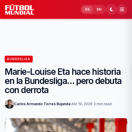
Skip to content
ES
EN
BUNDESLIGA
Marie-Louise Eta hace historia
en la Bundesliga… pero debuta
con derrota
Carlos Armando Torres Bujanda
·
Abr 19, 2026
·
3 min read