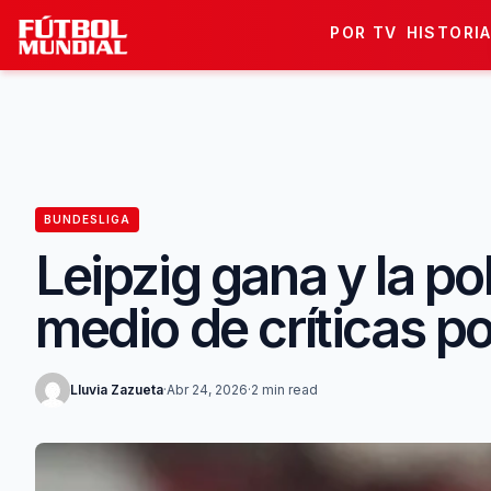
Skip to content
POR TV
HISTORI
BUNDESLIGA
Leipzig gana y la po
medio de críticas p
Lluvia Zazueta
·
Abr 24, 2026
·
2 min read