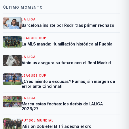
ÚLTIMO MOMENTO
LA LIGA
Barcelona insiste por Rodri tras primer rechazo
LEAGUES CUP
La MLS manda: Humillación histórica al Puebla
LA LIGA
Vinícius asegura su futuro con el Real Madrid
LEAGUES CUP
¿Crecimiento o excusas? Pumas, sin margen de
error ante Cincinnati
LA LIGA
Marca estas fechas: los derbis de LALIGA
2026/27
FUTBOL MUNDIAL
¡Misión Doblete! El Tri acecha el oro