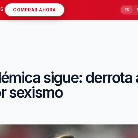
AS
COMPRAR AHORA
ES
lémica sigue: derrota 
or sexismo