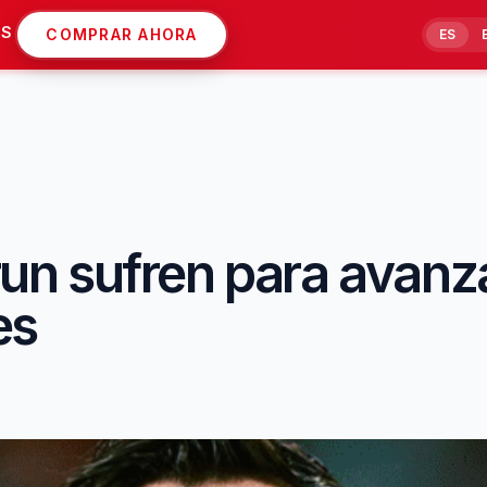
AS
COMPRAR AHORA
ES
n sufren para avanza
es