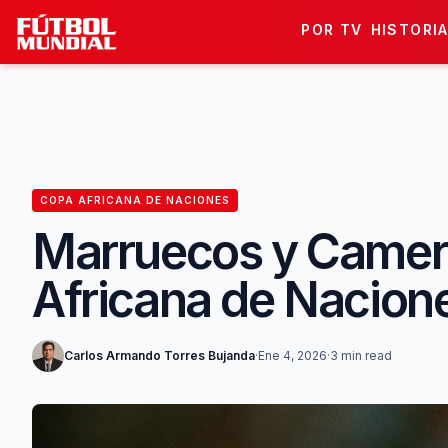
Skip to content
POR TV
HISTORI
COPA AFRICANA DE NACIONES
Marruecos y Cameru
Africana de Nacion
Carlos Armando Torres Bujanda
·
Ene 4, 2026
·
3 min read