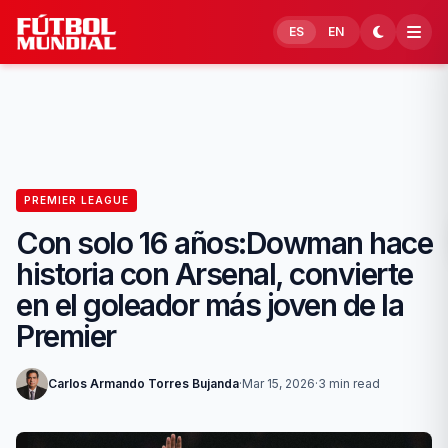
Skip to content
ES
EN
PREMIER LEAGUE
Con solo 16 años:Dowman hace
historia con Arsenal, convierte
en el goleador más joven de la
Premier
Carlos Armando Torres Bujanda
·
Mar 15, 2026
·
3 min read