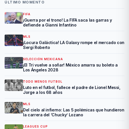
ÚLTIMO MOMENTO
FIFA
¡Guerra por el trono! La FIFA saca las garras y
defiende a Gianni Infantino
MLS
¡Locura Galáctica! LA Galaxy rompe el mercado con
Sergi Roberto
SELECCIÓN MEXICANA
¡El Tri vuelve a soñar! México amarra su boleto a
Los Ángeles 2028
TODO MENOS FUTBOL
Luto en el futbol, fallece el padre de Lionel Messi,
Jorge a los 68 años
MLS
Del cielo al infierno: Las 5 polémicas que hundieron
la carrera del ‘Chucky’ Lozano
LEAGUES CUP