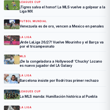
LEAGUES CUP
¡Tigres salva el honor! La MLS vuelve a golpear a la
Liga MX
FUTBOL MUNDIAL
Venezuela es de oro, vencen a Mexico en penales
LA LIGA
¡Arde LaLiga 26/27! Vuelve Mourinho y el Barça va
por el tricampeonato
MLS
¡De la congeladora a Hollywood! ‘Chucky’ Lozano
es nuevo jugador del LA Galaxy
LA LIGA
Barcelona insiste por Rodri tras primer rechazo
LEAGUES CUP
La MLS manda: Humillación histórica al Puebla
LA LIGA