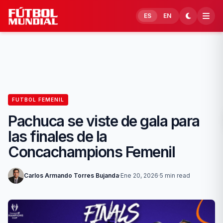
Skip to content
ES
EN
FUTBOL FEMENIL
Pachuca se viste de gala para
las finales de la
Concachampions Femenil
Carlos Armando Torres Bujanda
·
Ene 20, 2026
·
5 min read