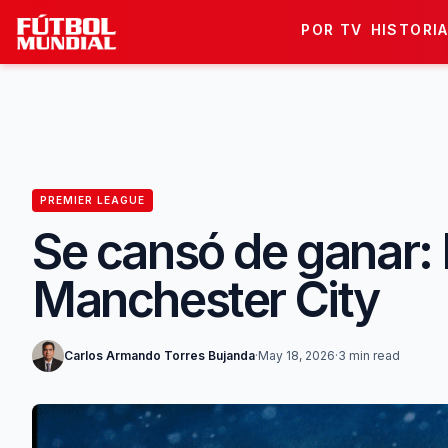
Skip to content
POR TV
HISTORI
PREMIER LEAGUE
Se cansó de ganar: P
Manchester City
Carlos Armando Torres Bujanda
·
May 18, 2026
·
3 min read