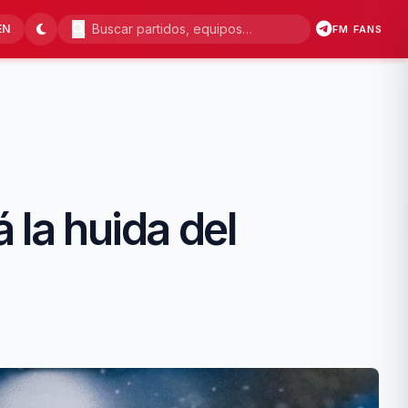
EN
FM FANS
 la huida del