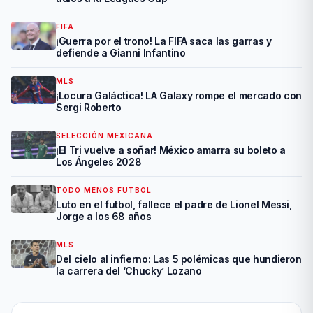
FIFA
¡Guerra por el trono! La FIFA saca las garras y
defiende a Gianni Infantino
MLS
¡Locura Galáctica! LA Galaxy rompe el mercado con
Sergi Roberto
SELECCIÓN MEXICANA
¡El Tri vuelve a soñar! México amarra su boleto a
Los Ángeles 2028
TODO MENOS FUTBOL
Luto en el futbol, fallece el padre de Lionel Messi,
Jorge a los 68 años
MLS
Del cielo al infierno: Las 5 polémicas que hundieron
la carrera del ‘Chucky’ Lozano