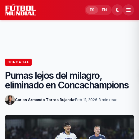
Skip to content
ES
EN
CONCACAF
Pumas lejos del milagro,
eliminado en Concachampions
Carlos Armando Torres Bujanda
·
Feb 11, 2026
·
3 min read