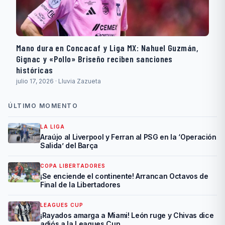
Mano dura en Concacaf y Liga MX: Nahuel Guzmán,
Gignac y «Pollo» Briseño reciben sanciones
históricas
julio 17, 2026 · Lluvia Zazueta
ÚLTIMO MOMENTO
LA LIGA
Araújo al Liverpool y Ferran al PSG en la ‘Operación
Salida’ del Barça
COPA LIBERTADORES
¡Se enciende el continente! Arrancan Octavos de
Final de la Libertadores
LEAGUES CUP
¡Rayados amarga a Miami! León ruge y Chivas dice
adiós a la Leagues Cup