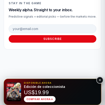
STAY IN THE GAME
Weekly alpha. Straight to your inbox.
Predictive signals + editorial picks — before the markets move.
Email address
SUBSCRIBE
DISPONIBLE AHORA
© 2026 Fútbol Mundial®. Todos los derechos reservados. Solo
Edición de coleccionista
para fines de entretenimiento. Por favor, apuesta de forma
US$19.99
responsable.
Juego Responsable
Privacidad
Hecho para el deporte rey • Bilingüe EN/ES
COMPRAR AHORA