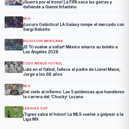
¡Guerra por el trono! La FIFA saca las garras y
defiende a Gianni Infantino
MLS
¡Locura Galáctica! LA Galaxy rompe el mercado con
Sergi Roberto
SELECCIÓN MEXICANA
¡El Tri vuelve a soñar! México amarra su boleto a
Los Ángeles 2028
TODO MENOS FUTBOL
Luto en el futbol, fallece el padre de Lionel Messi,
Jorge a los 68 años
MLS
Del cielo al infierno: Las 5 polémicas que hundieron
la carrera del ‘Chucky’ Lozano
LEAGUES CUP
¡Tigres salva el honor! La MLS vuelve a golpear a la
Liga MX