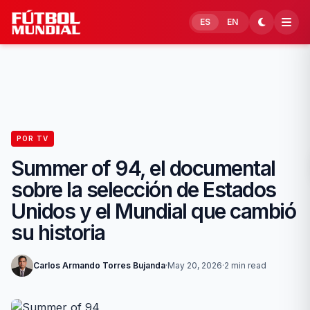
Skip to content
ES
EN
POR TV
Summer of 94, el documental
sobre la selección de Estados
Unidos y el Mundial que cambió
su historia
Carlos Armando Torres Bujanda
·
May 20, 2026
·
2 min read