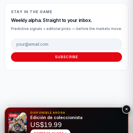
STAY IN THE GAME
Weekly alpha. Straight to your inbox.
Predictive signals + editorial picks — before the markets move.
Email address
SUBSCRIBE
DISPONIBLE AHORA
© 2026 Fútbol Mundial®. Todos los derechos reservados. Solo
Edición de coleccionista
para fines de entretenimiento. Por favor, apuesta de forma
US$19.99
responsable.
Juego Responsable
Privacidad