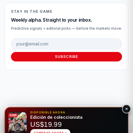
STAY IN THE GAME
Weekly alpha. Straight to your inbox.
Predictive signals + editorial picks — before the markets move.
Email address
SUBSCRIBE
DISPONIBLE AHORA
© 2026 Fútbol Mundial®. Todos los derechos reservados. Solo
Edición de coleccionista
para fines de entretenimiento. Por favor, apuesta de forma
US$19.99
responsable.
Juego Responsable
Privacidad