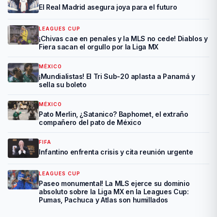
El Real Madrid asegura joya para el futuro
LEAGUES CUP
¡Chivas cae en penales y la MLS no cede! Diablos y
Fiera sacan el orgullo por la Liga MX
MÉXICO
¡Mundialistas! El Tri Sub-20 aplasta a Panamá y
sella su boleto
MÉXICO
Pato Merlin, ¿Satanico? Baphomet, el extraño
compañero del pato de México
FIFA
Infantino enfrenta crisis y cita reunión urgente
LEAGUES CUP
Paseo monumental! La MLS ejerce su dominio
absoluto sobre la Liga MX en la Leagues Cup:
Pumas, Pachuca y Atlas son humillados