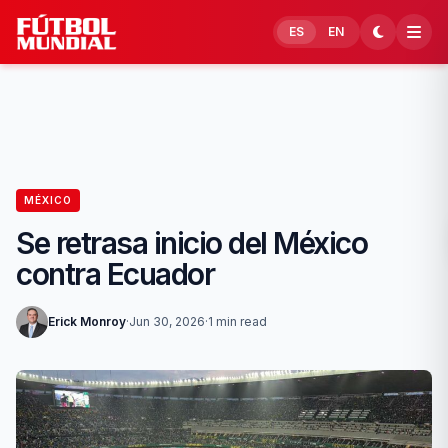
Skip to content
ES
EN
MÉXICO
Se retrasa inicio del México
contra Ecuador
Erick Monroy
·
Jun 30, 2026
·
1 min read