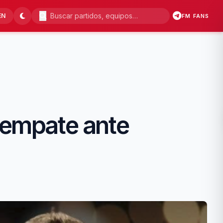
EN
FM FANS
 empate ante