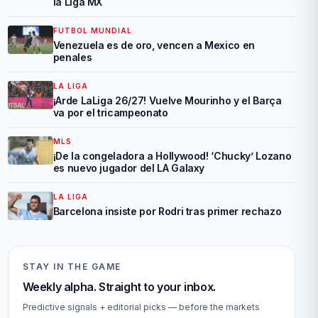
la Liga MX
FUTBOL MUNDIAL
Venezuela es de oro, vencen a Mexico en
penales
LA LIGA
¡Arde LaLiga 26/27! Vuelve Mourinho y el Barça
va por el tricampeonato
MLS
¡De la congeladora a Hollywood! ‘Chucky’ Lozano
es nuevo jugador del LA Galaxy
LA LIGA
Barcelona insiste por Rodri tras primer rechazo
STAY IN THE GAME
Weekly alpha. Straight to your inbox.
Predictive signals + editorial picks — before the markets