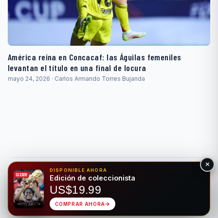
América reina en Concacaf: las Águilas femeniles
levantan el título en una final de locura
mayo 24, 2026 · Carlos Armando Torres Bujanda
DISPONIBLE AHORA
© 2026 Fútbol Mundial®. Todos los derechos reservados. Solo
Edición de coleccionista
para fines de entretenimiento. Por favor, apuesta de forma
US$19.99
responsable.
Juego Responsable
Privacidad
Hecho para el deporte rey • Bilingüe EN/ES
COMPRAR AHORA