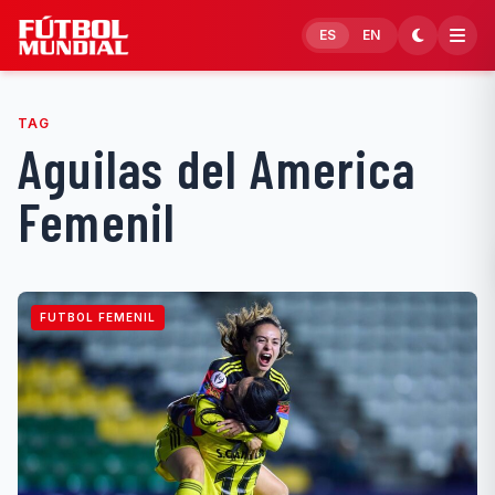
Skip to content
ES
EN
TAG
Aguilas del America
Femenil
FUTBOL FEMENIL