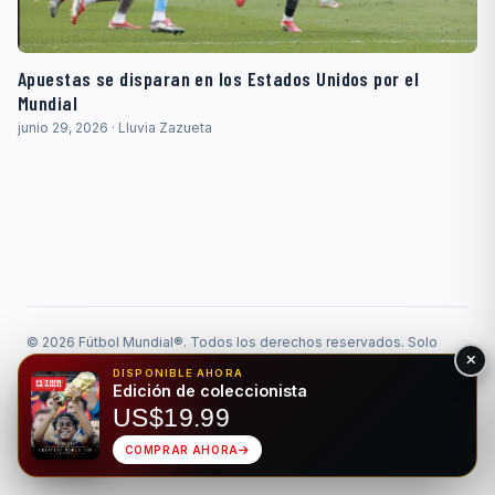
Apuestas se disparan en los Estados Unidos por el
Mundial
junio 29, 2026 · Lluvia Zazueta
© 2026 Fútbol Mundial®. Todos los derechos reservados. Solo
para fines de entretenimiento. Por favor, apuesta de forma
DISPONIBLE AHORA
responsable.
Edición de coleccionista
Juego Responsable
Privacidad
US$19.99
Hecho para el deporte rey • Bilingüe EN/ES
COMPRAR AHORA