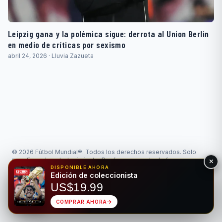
Leipzig gana y la polémica sigue: derrota al Union Berlin
en medio de críticas por sexismo
abril 24, 2026 · Lluvia Zazueta
© 2026 Fútbol Mundial®. Todos los derechos reservados. Solo
para fines de entretenimiento. Por favor, apuesta de forma
responsable.
DISPONIBLE AHORA
Edición de coleccionista
Juego Responsable
Privacidad
Hecho para el deporte rey • Bilingüe EN/ES
US$19.99
COMPRAR AHORA