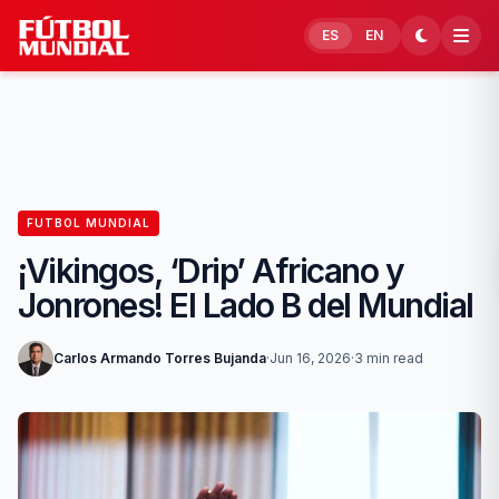
Skip to content
ES
EN
FUTBOL MUNDIAL
¡Vikingos, ‘Drip’ Africano y
Jonrones! El Lado B del Mundial
Carlos Armando Torres Bujanda
·
Jun 16, 2026
·
3 min read