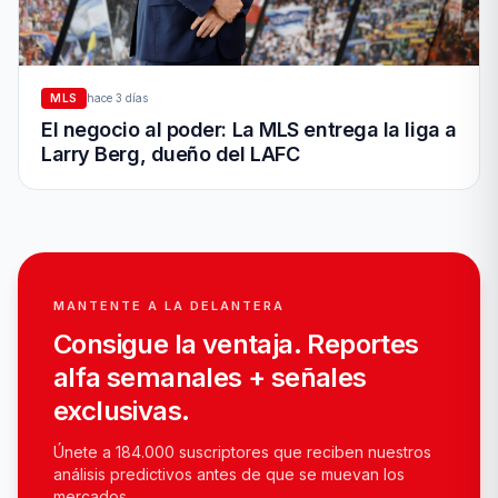
MLS
hace 3 días
El negocio al poder: La MLS entrega la liga a
Larry Berg, dueño del LAFC
MANTENTE A LA DELANTERA
Consigue la ventaja. Reportes
alfa semanales + señales
exclusivas.
Únete a 184.000 suscriptores que reciben nuestros
análisis predictivos antes de que se muevan los
mercados.