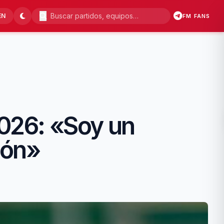
EN
FM FANS
2026: «Soy un
ión»