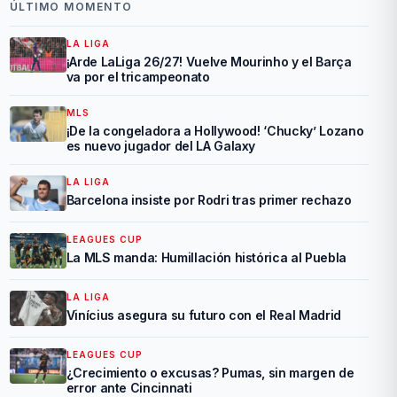
ÚLTIMO MOMENTO
LA LIGA
¡Arde LaLiga 26/27! Vuelve Mourinho y el Barça
va por el tricampeonato
MLS
¡De la congeladora a Hollywood! ‘Chucky’ Lozano
es nuevo jugador del LA Galaxy
LA LIGA
Barcelona insiste por Rodri tras primer rechazo
LEAGUES CUP
La MLS manda: Humillación histórica al Puebla
LA LIGA
Vinícius asegura su futuro con el Real Madrid
LEAGUES CUP
¿Crecimiento o excusas? Pumas, sin margen de
error ante Cincinnati