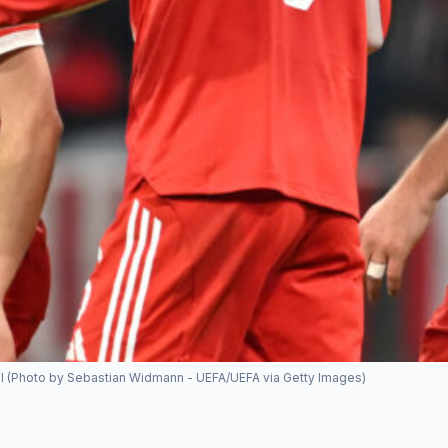
oal (Photo by Sebastian Widmann - UEFA/UEFA via Getty Images)