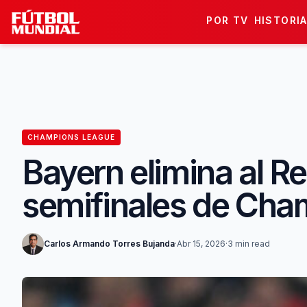
Skip to content
POR TV
HISTORI
CHAMPIONS LEAGUE
Bayern elimina al Re
semifinales de Cha
Carlos Armando Torres Bujanda
·
Abr 15, 2026
·
3 min read