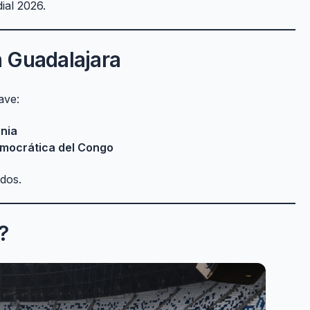
ial 2026.
n Guadalajara
ave:
nia
emocrática del Congo
dos.
?