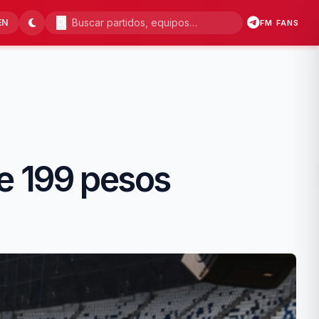
EN
FM FANS
e 199 pesos