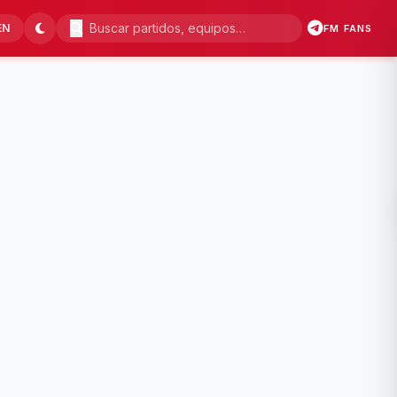
EN
FM FANS