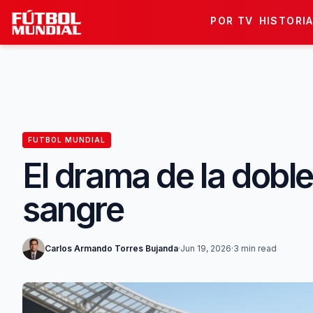
Skip to content
POR TV
HISTORI
FUTBOL MUNDIAL
El drama de la doble
sangre
Carlos Armando Torres Bujanda
·
Jun 19, 2026
·
3 min read