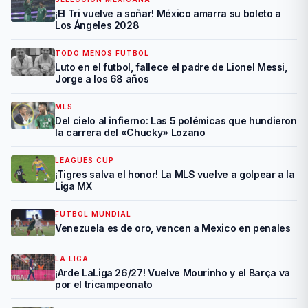
¡El Tri vuelve a soñar! México amarra su boleto a
Los Ángeles 2028
TODO MENOS FUTBOL
Luto en el futbol, fallece el padre de Lionel Messi,
Jorge a los 68 años
MLS
Del cielo al infierno: Las 5 polémicas que hundieron
la carrera del «Chucky» Lozano
LEAGUES CUP
¡Tigres salva el honor! La MLS vuelve a golpear a la
Liga MX
FUTBOL MUNDIAL
Venezuela es de oro, vencen a Mexico en penales
LA LIGA
¡Arde LaLiga 26/27! Vuelve Mourinho y el Barça va
por el tricampeonato