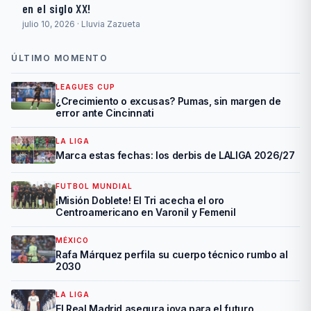
en el siglo XX!
julio 10, 2026 · Lluvia Zazueta
ÚLTIMO MOMENTO
LEAGUES CUP
¿Crecimiento o excusas? Pumas, sin margen de
error ante Cincinnati
LA LIGA
Marca estas fechas: los derbis de LALIGA 2026/27
FUTBOL MUNDIAL
¡Misión Doblete! El Tri acecha el oro
Centroamericano en Varonil y Femenil
MÉXICO
Rafa Márquez perfila su cuerpo técnico rumbo al
2030
LA LIGA
El Real Madrid asegura joya para el futuro