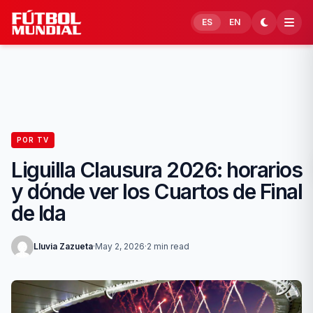
Skip to content
ES
EN
POR TV
Liguilla Clausura 2026: horarios
y dónde ver los Cuartos de Final
de Ida
Lluvia Zazueta
·
May 2, 2026
·
2 min read