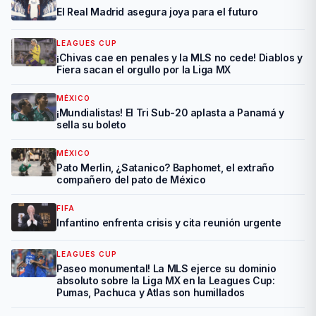
El Real Madrid asegura joya para el futuro
LEAGUES CUP
¡Chivas cae en penales y la MLS no cede! Diablos y
Fiera sacan el orgullo por la Liga MX
MÉXICO
¡Mundialistas! El Tri Sub-20 aplasta a Panamá y
sella su boleto
MÉXICO
Pato Merlin, ¿Satanico? Baphomet, el extraño
compañero del pato de México
FIFA
Infantino enfrenta crisis y cita reunión urgente
LEAGUES CUP
Paseo monumental! La MLS ejerce su dominio
absoluto sobre la Liga MX en la Leagues Cup:
Pumas, Pachuca y Atlas son humillados