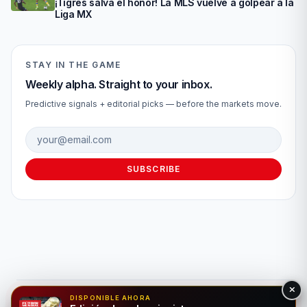
¡Tigres salva el honor! La MLS vuelve a golpear a la
Liga MX
STAY IN THE GAME
Weekly alpha. Straight to your inbox.
Predictive signals + editorial picks — before the markets move.
Email address
SUBSCRIBE
DISPONIBLE AHORA
© 2026 Fútbol Mundial®. Todos los derechos reservados. Solo