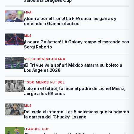
adiós a la Leagues Cup
FIFA
¡Guerra por el trono! La FIFA saca las garras y
defiende a Gianni Infantino
MLS
¡Locura Galáctica! LA Galaxy rompe el mercado con
Sergi Roberto
SELECCIÓN MEXICANA
¡El Tri vuelve a soñar! México amarra su boleto a
Los Ángeles 2028
TODO MENOS FUTBOL
Luto en el futbol, fallece el padre de Lionel Messi,
Jorge a los 68 años
MLS
Del cielo al infierno: Las 5 polémicas que hundieron
la carrera del ‘Chucky’ Lozano
LEAGUES CUP