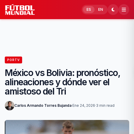
Skip to content
ES
EN
PORTV
México vs Bolivia: pronóstico,
alineaciones y dónde ver el
amistoso del Tri
Carlos Armando Torres Bujanda
·
Ene 24, 2026
·
3 min read