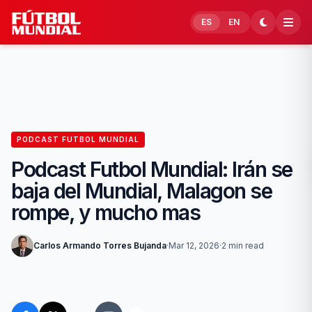
Skip to content
ES
EN
PODCAST FUTBOL MUNDIAL
Podcast Futbol Mundial: Irán se
baja del Mundial, Malagon se
rompe, y mucho mas
Carlos Armando Torres Bujanda
·
Mar 12, 2026
·
2 min read