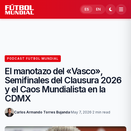
Skip to content
ES
EN
PODCAST FUTBOL MUNDIAL
El manotazo del «Vasco»,
Semifinales del Clausura 2026
y el Caos Mundialista en la
CDMX
Carlos Armando Torres Bujanda
·
May 7, 2026
·
2 min read