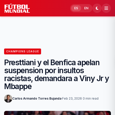
Skip to content
ES
EN
CHAMPIONS LEAGUE
Presttiani y el Benfica apelan
suspension por insultos
racistas, demandara a Viny Jr y
Mbappe
Carlos Armando Torres Bujanda
·
Feb 23, 2026
·
3 min read