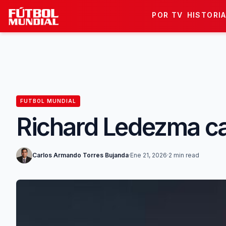
Skip to content
POR TV
HISTORI
FUTBOL MUNDIAL
Richard Ledezma ca
Carlos Armando Torres Bujanda
·
Ene 21, 2026
·
2 min read