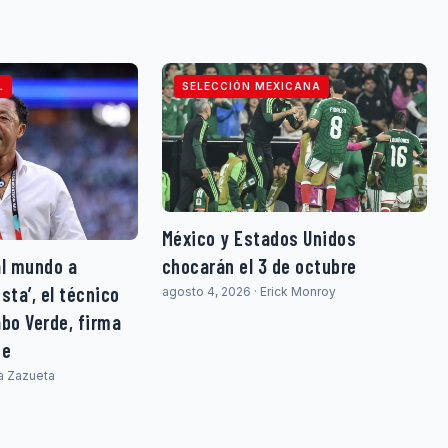
L
SELECCIÓN MEXICANA
México y Estados Unidos
al mundo a
chocarán el 3 de octubre
sta’, el técnico
agosto 4, 2026 · Erick Monroy
abo Verde, firma
ne
ia Zazueta