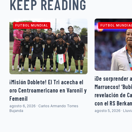
KEEP READING
FUTBOL MUNDIAL
FUTBOL MUNDIA
¡De sorprender 
¡Misión Doblete! El Tri acecha el
Marruecos! ‘Bubi
oro Centroamericano en Varonil y
revelación de C
Femenil
con el RS Berka
agosto 6, 2026 · Carlos Armando Torres
agosto 5, 2026 · Lluv
Bujanda