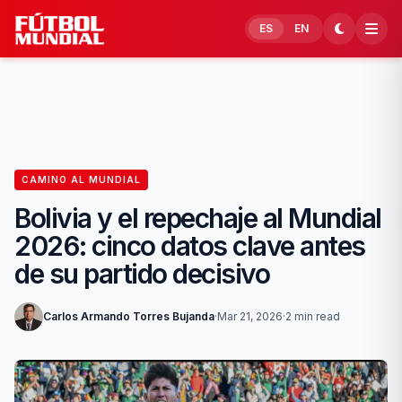
Skip to content
ES
EN
CAMINO AL MUNDIAL
Bolivia y el repechaje al Mundial
2026: cinco datos clave antes
de su partido decisivo
Carlos Armando Torres Bujanda
·
Mar 21, 2026
·
2 min read