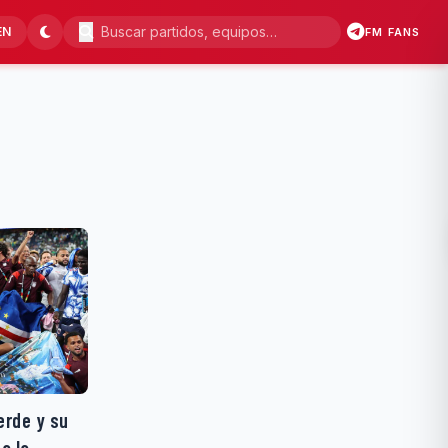
EN
FM FANS
erde y su