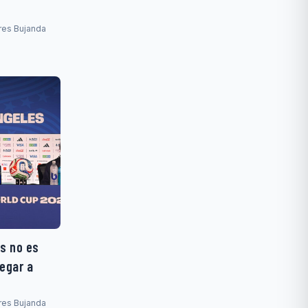
rres Bujanda
s no es
legar a
rres Bujanda