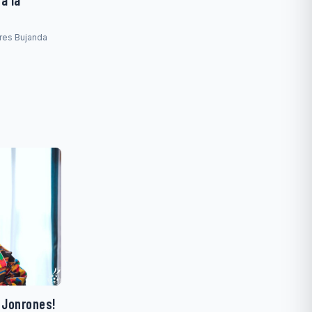
 a la
rres Bujanda
y Jonrones!