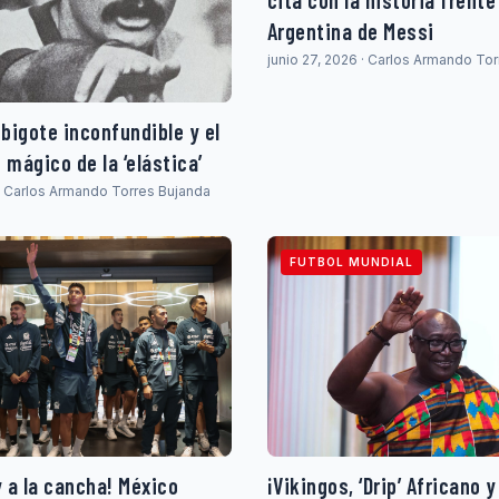
cita con la historia frente
Argentina de Messi
junio 27, 2026 · Carlos Armando To
l bigote inconfundible y el
mágico de la ‘elástica’
 · Carlos Armando Torres Bujanda
FUTBOL MUNDIAL
y a la cancha! México
¡Vikingos, ‘Drip’ Africano 