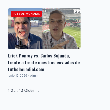
FUTBOL MUNDIAL
Erick Monroy vs. Carlos Bujanda,
frente a frente nuestros enviados de
futbolmundial.com
junio 12, 2026 · admin
Paginación
1
2
…
10
Older →
de
entradas