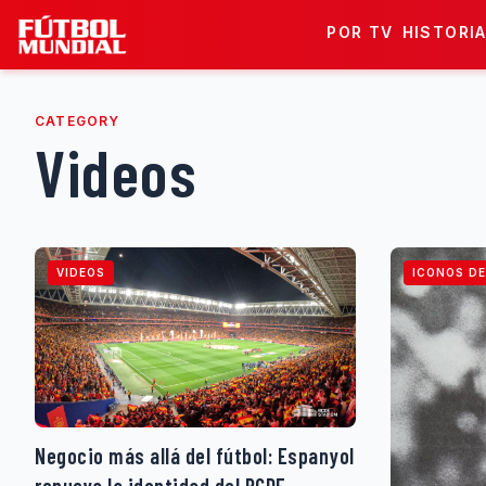
Skip to content
POR TV
HISTORI
CATEGORY
Videos
VIDEOS
ICONOS DE
Negocio más allá del fútbol: Espanyol